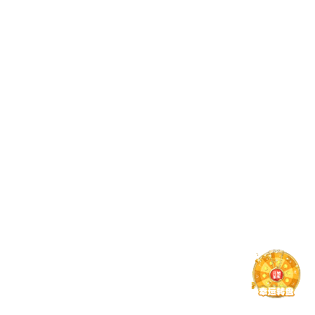
03
黑马崛起
定期内部合规自查。
新星闪耀
赛车轻微故障时，达喀尔拉力赛里的
培养替补选