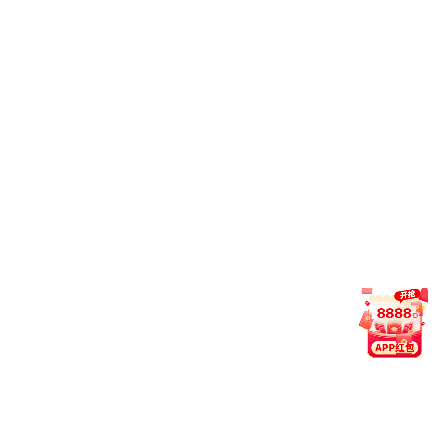
3. 亚美登陆官网_亚美 (中国)享高为大字号模式优化排
版，服务老年用户。
4. 我们通过专题投票了解亚美登陆官网用户内容偏好。
下载安装步骤
平台将新手引导与高级功能分层呈现。
亚美登陆官网_亚美 (中国)享高支持主流投屏协议，方便电
视观赛亚美登陆官网。
用户可屏蔽指定联赛或关键词的亚美登陆官网推送。
安装注意事项
平台在杯赛期间提供多语言赛程（以配置为准）。
深度阅读
1970-01-01
1970-01-01